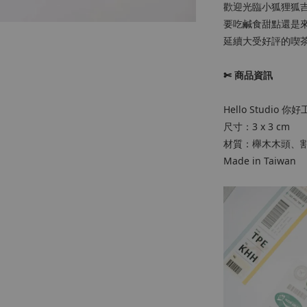
歡迎光臨小狐狸狐
要吃鹹食甜點還是
延續大受好評的喫
✄ 商品資訊
Hello Studio 你好
尺寸：3 x 3 cm
材質：櫸木木頭、
Made in Taiwan