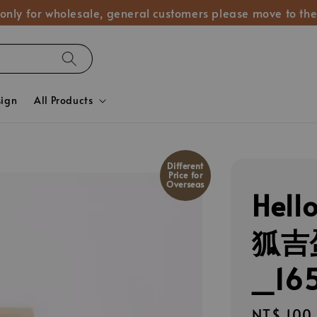
 only for wholesale, general customers please move to the
sign
All Products
Different
Price for
Overseas
Hel
狐吉
_16
Regular
NT$ 100