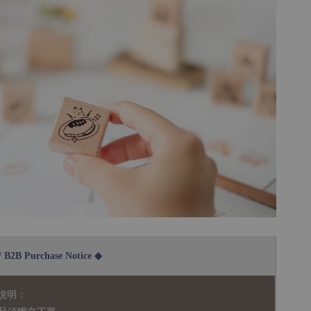
2B Purchase Notice ◆
說明：