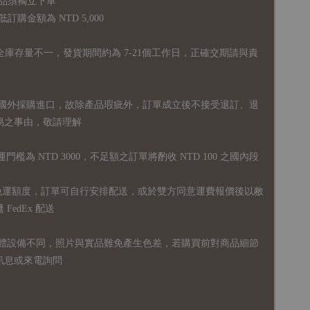
品須獨立下單
購金額為 NTD 5,000
全庫存量不一，發貨期間約為 7-21個工作日，正確交期請與責
國外採購進口，故
除產品瑕疵外，訂單成立後不接受退訂、退
易之事由，敬請理解
運門檻為 NTD 3000，不足額之訂單將酌收 NTD 100 之國內段
無免運額度，訂單可自行安排配送，或於雙方同意運費報價後以敝
FedEx 配送
體設備不同，照片與實品難免產生色差，若購買前對商品細節
訊息或來電詢問