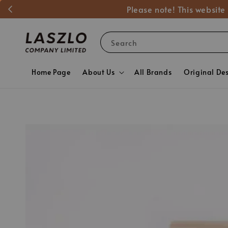
Please note! This website
Search
Home Page
About Us
All Brands
Original De