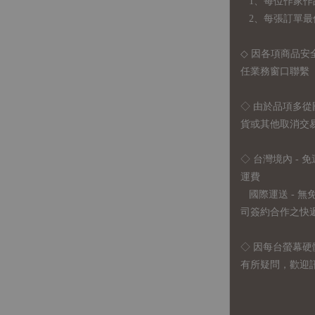
1、每位作家作
2、每張訂單最低訂
◇ 因各項商品安
任業務窗口聯繫
◇
由於品項多從
貨或其他取消交
◇ 台灣境內 - 免
運費
國際運送 - 
司簽約合作之快遞 
◇ 因
每台螢幕硬
有所疑問，歡迎