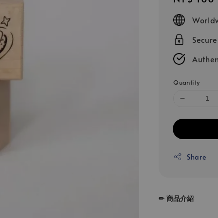
price
Worldw
Secur
Authen
Quantity
Share
✏ 商品介紹