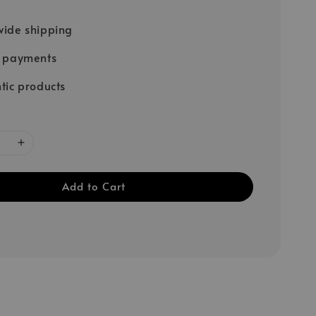
ide shipping
e payments
tic products
Add to Cart