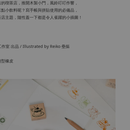
吉的喫茶店，推開木製小門，風鈴叮叮作響，
來點小飲料呢？寫手帳與拼貼使用的必備品，
茶店主題，隨性蓋一下都是令人雀躍的小插圖！
工作室 出品 / Illustrated by Reiko 壘摳
割型橡皮