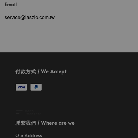
Email
service@laszlo.com.tw
付款方式 / We Accept
聯繫我們 / Where are we
Our Address