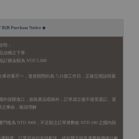
2B Purchase Notice ◆
說明：
品須獨立下單
購金額為 NTD 5,000
全庫存量不一，發貨期間約為 7-21個工作日，正確交期請與責
國外採購進口，故
除產品瑕疵外，訂單成立後不接受退訂、退
易之事由，敬請理解
運門檻為 NTD 3000，不足額之訂單將酌收 NTD 100 之國內段
無免運額度，訂單可自行安排配送，或於雙方同意運費報價後以敝