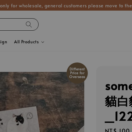
 only for wholesale, general customers please move to the
sign
All Products
Different
Price for
Overseas
some
貓白
_12
Regular
NT$ 100