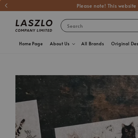
Please note! This website
Search
Home Page
About Us
All Brands
Original De