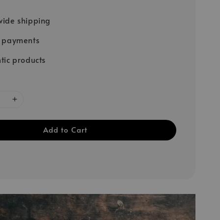
ide shipping
e payments
tic products
Add to Cart