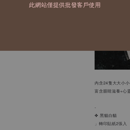
此網站僅提供批發客戶使用
內含24隻大大小小
富含眼睛滋養+心
-
✤ 黑貓白貓
」轉印貼紙2張入