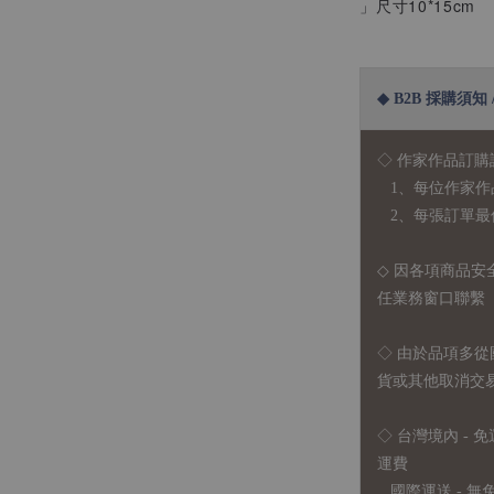
」尺寸10*15cm
◆ B2B 採購須知 / B
◇ 作家作品訂購
1、每位作家作
2、每張訂單最低訂
◇ 因各項商品安
任業務窗口聯繫
◇
由於品項多從
貨或其他取消交
◇ 台灣境內 - 免
運費
國際運送 - 