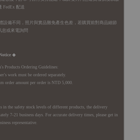
FedEx 配送
體設備不同，照片與實品難免產生色差，若購買前對商品細節
訊息或來電詢問
Notice ◆
's Products Ordering Guidelines:
s work must be ordered separately.
rder amount per order is NTD 5,000.
 in the safety stock levels of different products, the delivery
ately 7-21 business days. For accurate delivery times, please get in
siness representative.