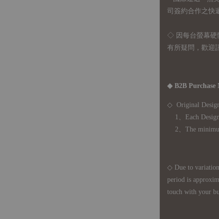
司簽約合作之快遞 
◇ 因
每台螢幕硬
有所疑問，歡迎
◆ B2B Purchase 
◇ Original Design
1、Each Designer'
2、The minimum o
◇ Due to variations
period is approxim
touch with your bu