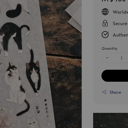
price
Worldw
Secur
Authen
Quantity
Share