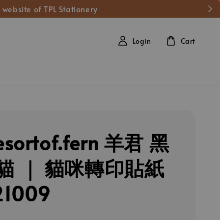
 website of TPL Stationery
Login
Cart
sortof.fern 羊君 黑
貓 ｜ 貓咪轉印貼紙
21009