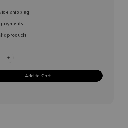
ide shipping
e payments
tic products
Add to Cart