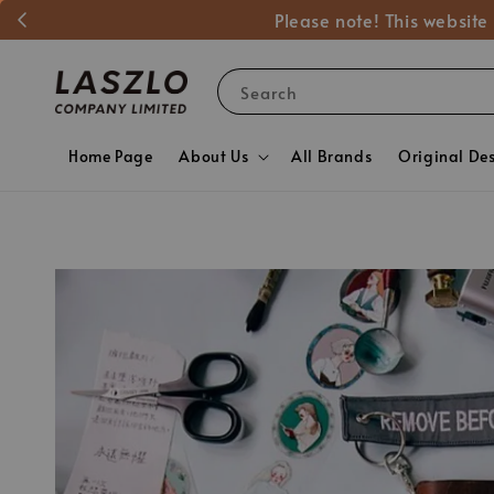
Please note! This website
Search
Home Page
About Us
All Brands
Original De