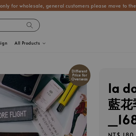
 only for wholesale, general customers please move to the
sign
All Products
Different
Price for
Overseas
la d
藍花
_16
Regular
NT$ 180