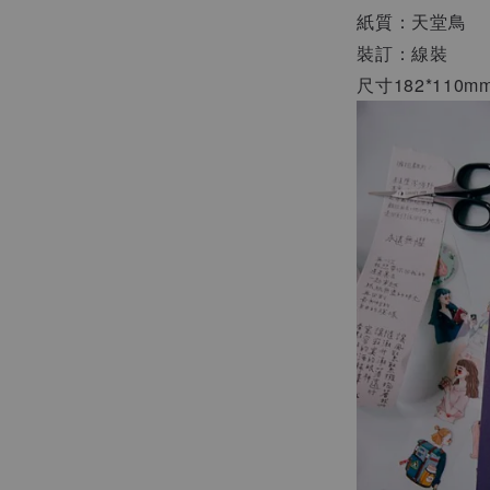
紙質：天堂鳥
裝訂：線裝
尺寸182*110m