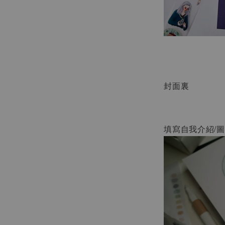
封面裏
填寫自我介紹/圖