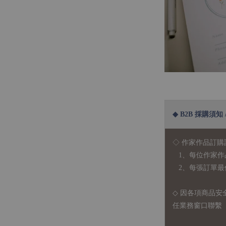
◆ B2B 採購須知 / B
◇ 作家作品訂購
1、每位作家作
2、每張訂單最低訂
◇ 因各項商品安
任業務窗口聯繫