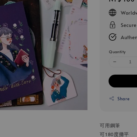
price
Worldw
Secur
Authen
Quantity
Share
可用鋼筆
可180度攤平